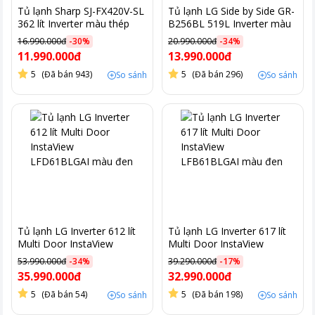
Tủ lạnh Sharp SJ-FX420V-SL
Tủ lạnh LG Side by Side GR-
362 lít Inverter màu thép
B256BL 519L Inverter màu
không gỉ
đen
16.990.000đ
-
30
%
20.990.000đ
-
34
%
11.990.000đ
13.990.000đ
5
(Đã bán 943)
5
(Đã bán 296)
So sánh
So sánh
Tủ lạnh LG Inverter 612 lít
Tủ lạnh LG Inverter 617 lít
Multi Door InstaView
Multi Door InstaView
LFD61BLGAI màu đen
LFB61BLGAI màu đen
53.990.000đ
-
34
%
39.290.000đ
-
17
%
35.990.000đ
32.990.000đ
5
(Đã bán 54)
5
(Đã bán 198)
So sánh
So sánh