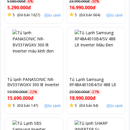
5.580.000đ
-
6
%
23.990.000đ
-
30
%
5.290.000đ
16.990.000đ
5
(Đã bán 1627)
5
(Đã bán 664)
So sánh
So sánh
Tủ lạnh PANASONIC NR-
Tủ Lạnh Samsung
BV331WGKV 300 lít Inverter
RF48A4010B4/SV 488 Lít
màu kính đen
Inverter Màu Đen
19.990.000đ
-
22
%
29.900.000đ
-
37
%
15.690.000đ
18.990.000đ
5
(Đã bán 147)
5
(Đã bán 84)
So sánh
So sánh