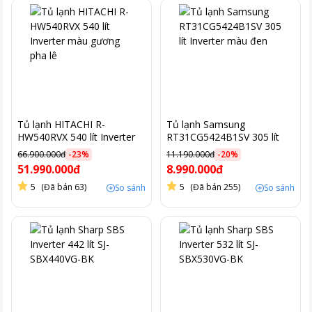
Tủ lạnh HITACHI R-
Tủ lạnh Samsung
HW540RVX 540 lít Inverter
RT31CG5424B1SV 305 lít
màu gương pha lê
Inverter màu đen
66.900.000đ
-
23
%
11.190.000đ
-
20
%
51.990.000đ
8.990.000đ
5
(Đã bán 63)
5
(Đã bán 255)
So sánh
So sánh