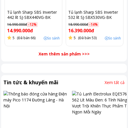
Tủ lạnh Sharp SBS Inverter
Tủ lạnh Sharp SBS Inverter
442 lít SJ-SBX440VG-BK
532 lít SJ-SBX530VG-BK
16.990.000đ
-
12
%
18.990.000đ
-
14
%
14.990.000đ
16.390.000đ
5
(Đã bán 66)
5
(Đã bán 53)
So sánh
So sánh
Xem thêm sản phẩm
>>>
Tin tức & khuyến mãi
Xem tất cả