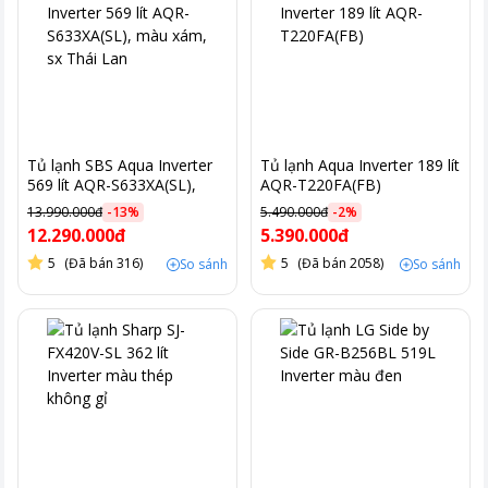
Tủ lạnh SBS Aqua Inverter
Tủ lạnh Aqua Inverter 189 lít
569 lít AQR-S633XA(SL),
AQR-T220FA(FB)
màu xám, sx Thái Lan
13.990.000đ
-
13
%
5.490.000đ
-
2
%
12.290.000đ
5.390.000đ
5
(Đã bán 316)
5
(Đã bán 2058)
So sánh
So sánh