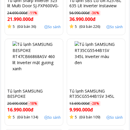
Tủ lạnh Sharp Inverter 525
Tủ lạnh SBS LG GR-X257BL
lít Multi Door SJ-FXP600VG-
635 Lít Inverter Instaview
BK
màu đen
24.690.000đ
-
11
%
56.990.000đ
-
36
%
21.990.000đ
36.990.000đ
5
(Đã bán 36)
5
(Đã bán 226)
So sánh
So sánh
Tủ lạnh SAMSUNG
Tủ lạnh SAMSUNG
BESPOKE
RT35CG5544B1SV 345L
RT47CB66868ASV 460 lít
Inverter màu đen
20.690.000đ
-
18
%
13.690.000đ
-
28
%
Inverter mặt gương xanh
16.990.000đ
9.990.000đ
5
(Đã bán 134)
5
(Đã bán 109)
So sánh
So sánh