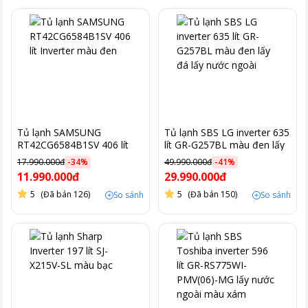
Tủ lạnh SAMSUNG
Tủ lạnh SBS LG inverter 635
RT42CG6584B1SV 406 lít
lít GR-G257BL màu đen lấy
Inverter màu đen
đá lấy nước ngoài
17.990.000đ
-
34
%
49.990.000đ
-
41
%
11.990.000đ
29.990.000đ
5
(Đã bán 126)
5
(Đã bán 150)
So sánh
So sánh