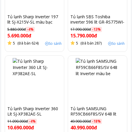
Tủ lạnh Sharp Inverter 197
Tủ lạnh SBS Toshiba
lít SJ-X215V-SL màu bạc
inverter 596 lít GR-RS775WI-
PMV(06)-MG lấy nước ngoài
5.880.000đ
-
4
%
17.990.000đ
-
13
%
màu xám
5.690.000đ
15.790.000đ
5
(Đã bán 624)
5
(Đã bán 287)
So sánh
So sánh
Tủ lạnh Sharp Inverter 360
Tủ lạnh SAMSUNG
Lít SJ-XP382AE-SL
RF59CB66F8S/SV 648 lít
Inverter màu be
11.090.000đ
-
4
%
49.900.000đ
-
18
%
10.690.000đ
40.990.000đ