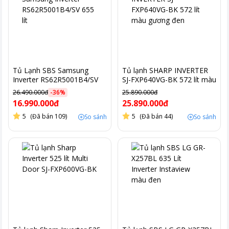
Tủ Lạnh SBS Samsung
Tủ lạnh SHARP INVERTER
Inverter RS62R5001B4/SV
SJ-FXP640VG-BK 572 lít màu
655 lít
gương đen
26.490.000đ
-
36
%
25.890.000đ
16.990.000đ
25.890.000đ
5
(Đã bán 109)
5
(Đã bán 44)
So sánh
So sánh