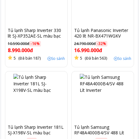
Tủ lạnh Sharp Inverter 330
Tủ lạnh Panasonic Inverter
lít SJ-XP352AE-SL màu bạc
420 lít NR-BX471WGKV
10.590.000đ
-
16
%
24.790.000đ
-
32
%
8.990.000đ
16.990.000đ
5
(Đã bán 187)
5
(Đã bán 563)
So sánh
So sánh
Tủ lạnh Sharp Inverter 181L
Tủ lạnh Samsung
SJ-X198V-SL màu bạc
RF48A4000B4/SV 488 Lít
Inverter