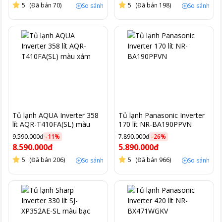
5
(Đã bán 70)
5
(Đã bán 198)
So sánh
So sánh
Tủ lạnh AQUA Inverter 358
Tủ lạnh Panasonic Inverter
lít AQR-T410FA(SL) màu
170 lít NR-BA190PPVN
xám
9.590.000đ
-
11
%
7.890.000đ
-
26
%
8.590.000đ
5.890.000đ
5
(Đã bán 206)
5
(Đã bán 966)
So sánh
So sánh